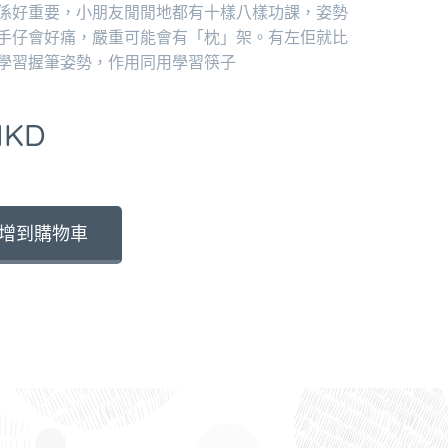
係好重要，小朋友閒閒地都有十樣八樣功課，姿勢
手仔會好痛，嚴重可能會有「枕」架。有左佢就比
學習握筆姿勢，作用同用學習筷子
KD
增到購物車