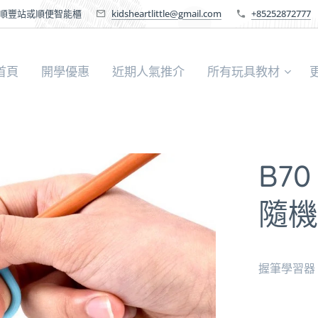
送順豐站或順便智能櫃
kidsheartlittle@gmail.com
+85252872777
首頁
開學優惠
近期人氣推介
所有玩具教材
B7
隨機
握筆學習器