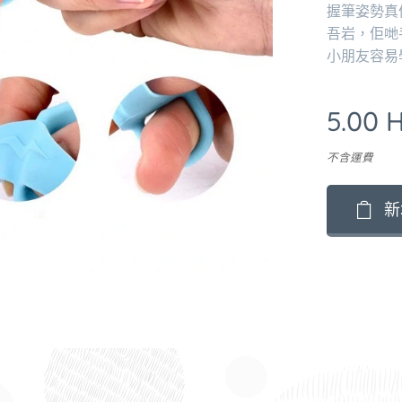
握筆姿勢真
吾岩，佢哋
小朋友容易
5.00
H
不含運費
新