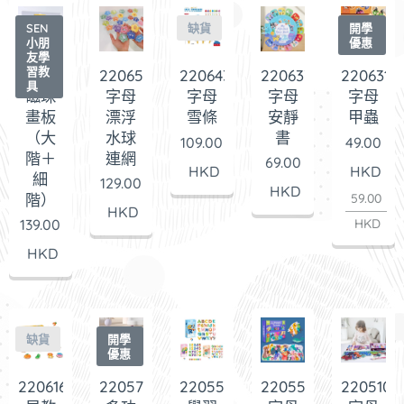
SEN
缺貨
開學
小朋
優惠
友學
習教
220660
220652
220633
220643
220631
具
磁珠
字母
字母
字母
字母
畫板
漂浮
安靜
雪條
甲蟲
（大
水球
書
109.00
49.00
階＋
連網
69.00
HKD
HKD
細
129.00
HKD
59.00
階）
HKD
HKD
139.00
HKD
缺貨
開學
優惠
220616
220573
220555
220550
220510