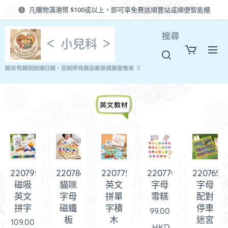
凡購物滿港幣 $100或以上，即可享免費送順豐站或順便智能櫃
搜尋
< 小兒科 >
除非有寫明到港日期，否則所有貨品都係現貨發售架 !!
220795
220786
220775
220765
220770
磁吸
貓咪
英文
字母
字母
英文
字母
拼單
配對
雪糕
拼字
磁鐵
字積
停車
99.00
板
木
迷宮
109.00
HKD