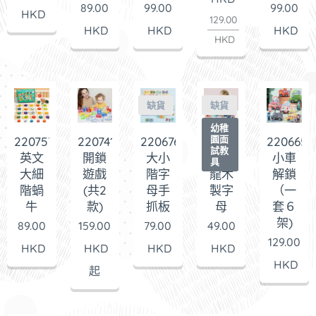
89.00
99.00
99.00
HKD
129.00
HKD
HKD
HKD
HKD
缺貨
缺貨
幼稚
園面
220757
220741
220676
220673
220665
試教
英文
開鎖
大小
馬卡
小車
具
大細
遊戲
階字
龍木
解鎖
階蝸
(共2
母手
製字
（一
牛
款)
抓板
母
套６
架)
89.00
159.00
79.00
49.00
129.00
HKD
HKD
HKD
HKD
HKD
起