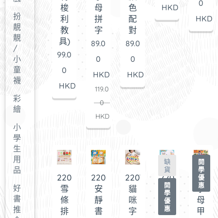
0
梭
母
色
HKD
扮
利
拼
配
HKD
靚
教
字
對
靚
具)
89.0
89.0
/
99.0
小
0
0
童
0
HKD
HKD
襪
HKD
119.0
彩
0
繪
HKD
小
學
生
用
缺
開
品
貨
學
220788
220786
220786
220584
22063
優
開
惠
好
雪
安
貓
夾
字
學
書
條
靜
咪
珠
母
優
推
惠
排
書
字
子
甲