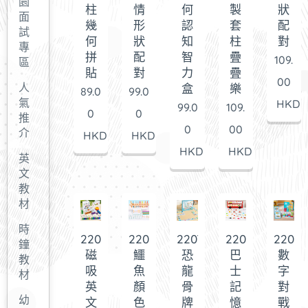
園
柱
情
何
製
狀
面
幾
形
認
套
配
試
何
狀
知
柱
對
專
拼
配
智
疊
109.
區
貼
對
力
疊
00
人
盒
樂
89.0
99.0
氣
HKD
99.0
109.
0
0
推
0
00
介
HKD
HKD
HKD
HKD
英
文
教
材
時
220795
220794
220793
220792
2207
鐘
磁
鱷
恐
巴
數
教
吸
魚
龍
士
字
材
英
顏
骨
記
對
幼
文
色
牌
憶
戰