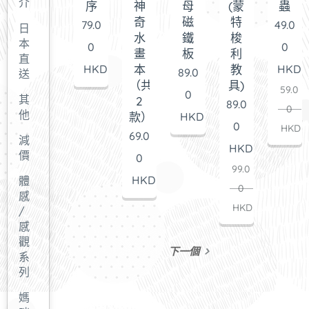
介
序
神
母
(蒙
蟲
奇
磁
特
79.0
49.0
日
水
鐵
梭
本
0
0
畫
板
利
直
HKD
本
教
HKD
89.0
送
（共
具)
59.0
0
其
2
89.0
0
他
款）
HKD
0
HKD
69.0
減
HKD
價
0
99.0
HKD
體
0
感
HKD
/
感
觀
下一個
系
列
媽