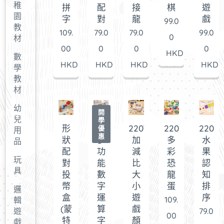
稚
拼
配
接
棋
遊
園
字
對
龍
戲
99.0
教
109.
79.0
79.0
99.0
0
材
00
0
0
0
HKD
數
HKD
HKD
HKD
HKD
學
教
材
幼
開
兒
學
形
220573
220790
220789
22068
優
用
惠
狀
多
加
多
水
品
配
功
減
彩
果
玩
對
能
比
恐
認
具
投
數
大
龍
知
幣
字
小
蛋
排
邏
盒
運
遊
序
109.
輯
(蒙
算
戲
遊
79.0
00
特
字
顏
戲