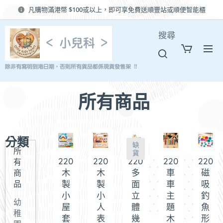
凡購物滿港幣 $100或以上，即可享免費送順豐站或順便智能櫃
搜尋
< 小兒科 >
除非有寫明到港日期，否則所有貨品都係現貨發售架 !!
所有商品
分類
缺
所
貨
220800
220799
220798
220797
22079
有
木
木
多
車
磁
商
製
製
面
車
吸
品
小
小
立
主
釣
幼
屋
人
體
題
魚
稚
套
表
幾
木
形