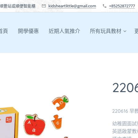
送順豐站或順便智能櫃
kidsheartlittle@gmail.com
+85252872777
首頁
開學優惠
近期人氣推介
所有玩具教材
22
220616
幼稚園面試
英語啟蒙教