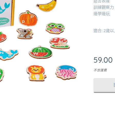
語言表達
訓練觀察力
邊學邊玩
適合: 2歲以
59.00
不含運費