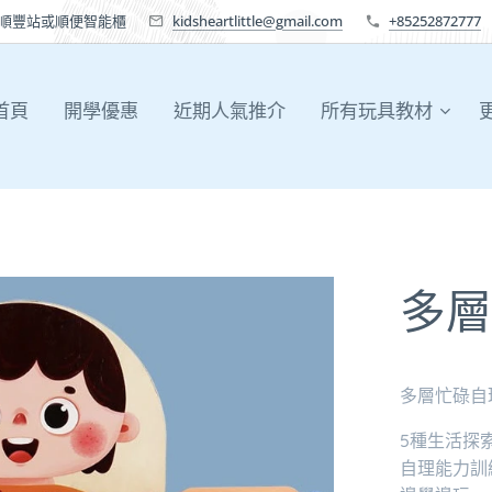
送順豐站或順便智能櫃
kidsheartlittle@gmail.com
+85252872777
首頁
開學優惠
近期人氣推介
所有玩具教材
多層
多層忙碌自
5種生活探
自理能力訓