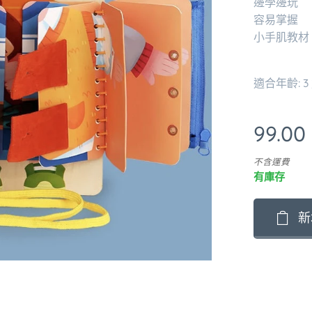
邊學邊玩
容易掌握
小手肌教材
適合年齡: 
99.00
不含運費
有庫存
新