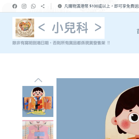
凡購物滿港幣 $100或以上，即可享免費
< 小兒科 >
除非有寫明到港日期，否則所有貨品都係現貨發售架 !!